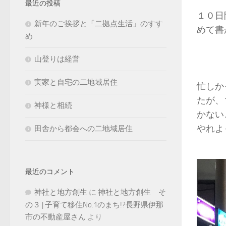
最近の投稿
１０日
新年のご挨拶と「二拠点生活」のすす
めて書
め
山登りは経営
実家と自宅の二地域居住
忙しか
たが、
神様と相続
かない
やれよ
田舎から都会への二地域居住
最近のコメント
神社と地方創生
に
神社と地方創生 そ
の３ | 子育て移住No.1のまち!?長野県伊那
市の不動産屋さん
より