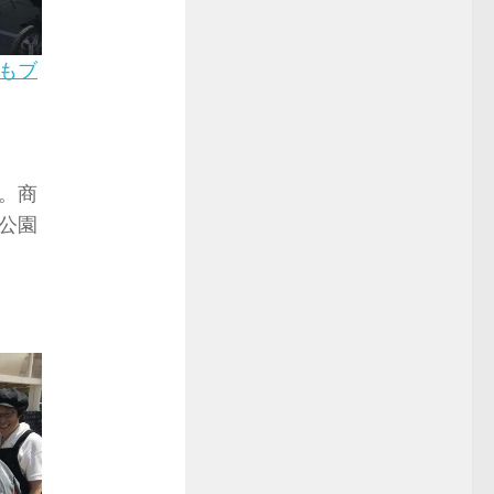
もブ
。商
公園