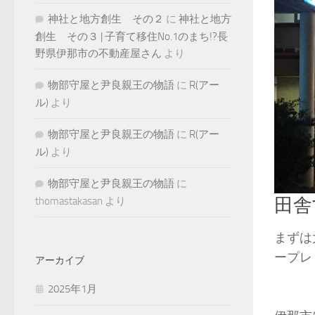
神社と地方創生 その２
に
神社と地方
創生 その３ | 子育て移住No.1のまち!?長
野県伊那市の不動産屋さん
より
物部守屋と尹良親王の物語
に
R(アー
ル)
より
物部守屋と尹良親王の物語
に
R(アー
ル)
より
物部守屋と尹良親王の物語
に
田舎
thomastakasan
より
まずは
ープレ
アーカイブ
2025年1月