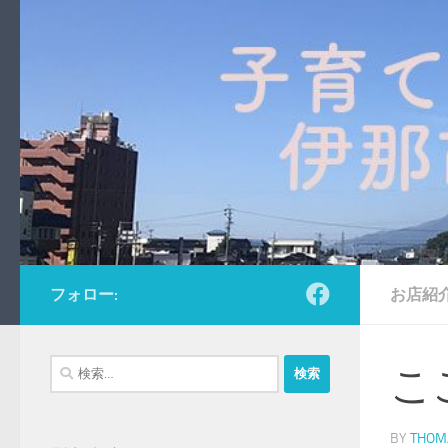
コンテンツへスキップ
フォロー:
お店紹
検
こ
索:
BY
THOM