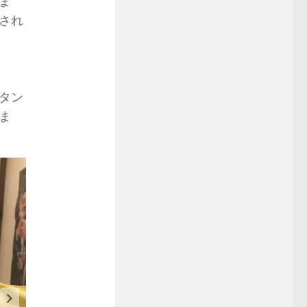
ま
され
タン
ま