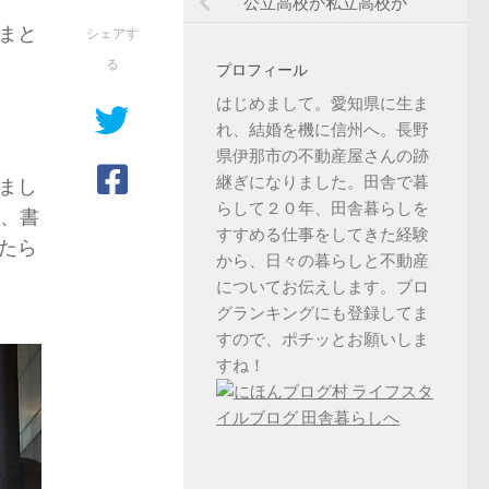
公立高校か私立高校か
まと
シェアす
る
プロフィール
はじめまして。愛知県に生ま
れ、結婚を機に信州へ。長野
県伊那市の不動産屋さんの跡
継ぎになりました。田舎で暮
まし
らして２０年、田舎暮らしを
に、書
すすめる仕事をしてきた経験
たら
から、日々の暮らしと不動産
についてお伝えします。ブロ
グランキングにも登録してま
すので、ポチッとお願いしま
すね！