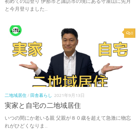
初めての山登り 伊那市と諏訪市の境にある守屋山に先月
と今月登りました...
0
二地域居住
/
田舎暮らし
2021年9月13日
実家と自宅の二地域居住
いつの間にか老いる親 父親が８０歳を超えて急激に物忘
れがひどくなりま...