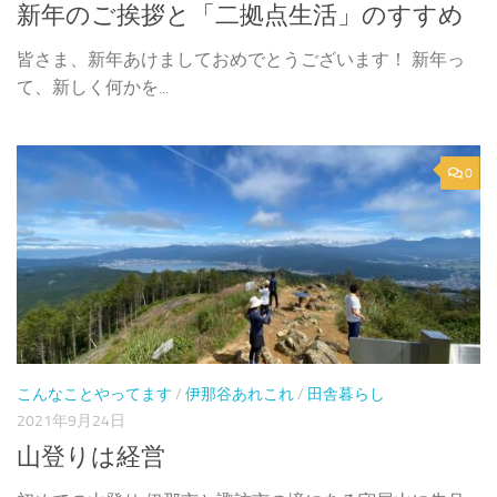
新年のご挨拶と「二拠点生活」のすすめ
皆さま、新年あけましておめでとうございます！ 新年っ
て、新しく何かを...
0
こんなことやってます
/
伊那谷あれこれ
/
田舎暮らし
2021年9月24日
山登りは経営