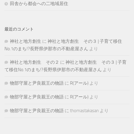
田舎から都会への二地域居住
最近のコメント
神社と地方創生
に
神社と地方創生 その３ | 子育て移住
No.1のまち!?長野県伊那市の不動産屋さん
より
神社と地方創生 その２
に
神社と地方創生 その３ | 子育
て移住No.1のまち!?長野県伊那市の不動産屋さん
より
物部守屋と尹良親王の物語
に
R(アール)
より
物部守屋と尹良親王の物語
に
R(アール)
より
物部守屋と尹良親王の物語
に
thomastakasan
より