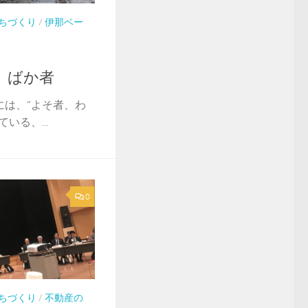
ちづくり
/
伊那ベー
、ばか者
には、”よそ者、わ
いる、...
0
ちづくり
/
不動産の