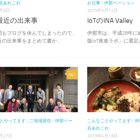
谷あれこれ
お仕事
/
伊那ベーション
8月3日
2019年5月12日
最近の出来事
IoTのINA Valley
間もブログを休んでしまったので、
伊那市は、平成28年に
の出来事をまとめて書か...
版IoT推進ラボ」に選定され
1
とやってます
/
二地域居住
/
伊那ベー
こんなことやってます
/
伊
谷あれこれ
4月27日
2019年4月13日