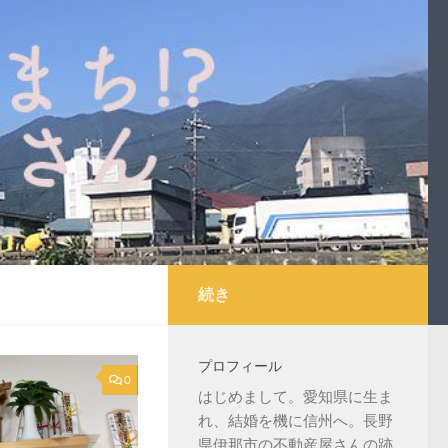
続き
プロフィール
0
はじめまして。愛知県に生ま
れ、結婚を機に信州へ。長野
県伊那市の不動産屋さんの跡