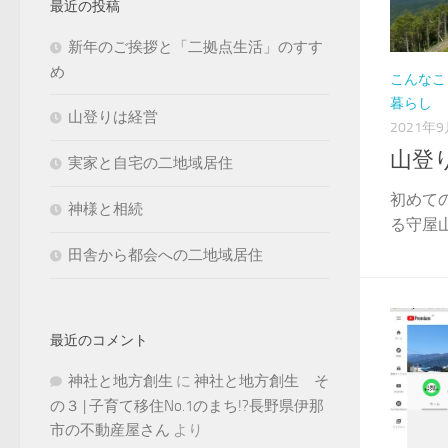
最近の投稿
新年のご挨拶と「二拠点生活」のすす
め
こんなこ
暮らし
山登りは経営
2021年
山登
実家と自宅の二地域居住
初めて
神様と相続
る守屋山
田舎から都会への二地域居住
最近のコメント
神社と地方創生
に
神社と地方創生 そ
の３ | 子育て移住No.1のまち!?長野県伊那
市の不動産屋さん
より