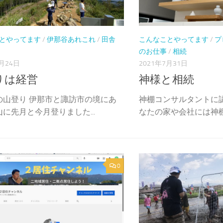
とやってます
/
伊那谷あれこれ
/
田舎
こんなことやってます
/
プ
のお仕事
/
相続
9月24日
2021年7月31日
りは経営
神様と相続
の山登り 伊那市と諏訪市の境にあ
神棚コンサルタントに
に先月と今月登りました...
なたの家や会社には神棚が
0