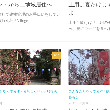
ントから二地域居住へ
土用は夏だけじ
よ
当社で建物管理のお手伝いをしてい
別荘「Villege...
土用と聞けば「土用の
べ、夏にウナギを食べる日
0
とやってます
/
まちづくり
/
伊那谷あ
こんなことやってます
/
伊
暮らし
4月3日
2019年2月16日