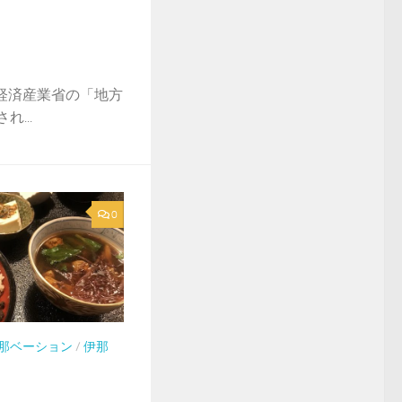
経済産業省の「地方
...
0
那ベーション
/
伊那