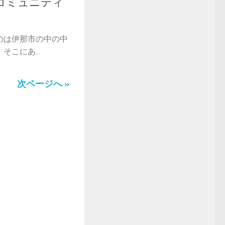
コミュニティ
のは伊那市の中の中
こにあ...
次ページへ »