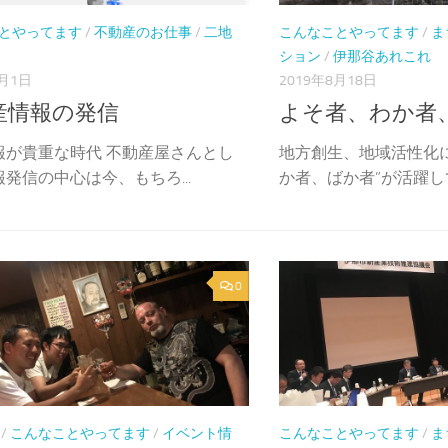
とやってます
/
不動産のお仕事
/
二地
こんなことやってます
/
ま
ション
/
伊那谷あれこれ
7月1日
2019年8月18日
産情報の発信
よそ者、わか者
報が貴重な時代 不動産屋さんとし
地方創生、地域活性化
発信の中心は今、もちろ...
か者、ばか者”が活躍して
0
/
こんなことやってます
/
イベント情
こんなことやってます
/
ま