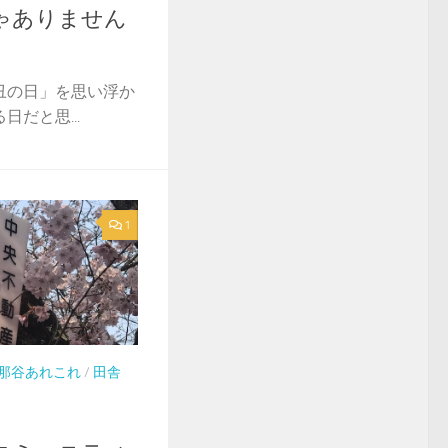
ゃありません
丑の日」を思い浮か
だと思...
1
那谷あれこれ
/
田舎