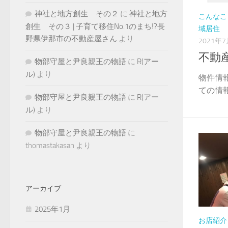
神社と地方創生 その２
に
神社と地方
こんなこ
創生 その３ | 子育て移住No.1のまち!?長
域居住
野県伊那市の不動産屋さん
より
2021年
不動
物部守屋と尹良親王の物語
に
R(アー
ル)
より
物件情
ての情報
物部守屋と尹良親王の物語
に
R(アー
ル)
より
物部守屋と尹良親王の物語
に
thomastakasan
より
アーカイブ
2025年1月
お店紹介