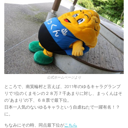
公式ホームページより
ところで、南箕輪村と言えば、2011年のゆるキャラグランプ
リで1位のくまモンの２８万７千あまりに対し、まっくんはそ
の”あまり”の下、６８票で最下位。
日本一人気のないゆるキャラという自虐ねたで一躍有名！？
に。
ちなみにその時、同点最下位が
こちら