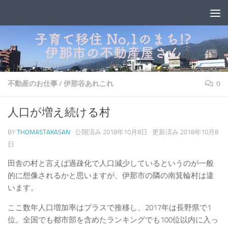
コンテンツへスキップ
不動産のお仕事
/
伊那谷あれこれ
0
人口が増え続ける村
BY
THOMASTAKASAN
· 公開済み
2018年10月8日
· 更新済み
2018年10月8
日
田舎の村と言えば過疎化で人口減少しているというのが一般
的に想像されるかと思いますが、伊那市の隣の南箕輪村は違
います。
ここ数年人口増加率はプラスで推移し、2017年は長野県で1
位。全国でも都市部を含めたランキングでも100位以内に入っ