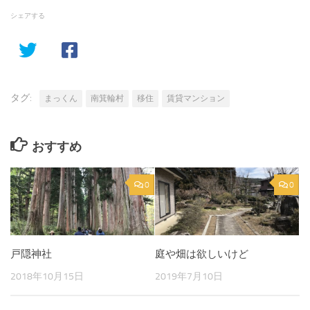
シェアする
タグ:
まっくん
南箕輪村
移住
賃貸マンション
おすすめ
0
0
戸隠神社
庭や畑は欲しいけど
2018年10月15日
2019年7月10日