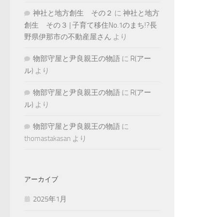
神社と地方創生 その２
に
神社と地方
創生 その３ | 子育て移住No.1のまち!?長
野県伊那市の不動産屋さん
より
物部守屋と尹良親王の物語
に
R(アー
ル)
より
物部守屋と尹良親王の物語
に
R(アー
ル)
より
物部守屋と尹良親王の物語
に
thomastakasan
より
アーカイブ
2025年1月