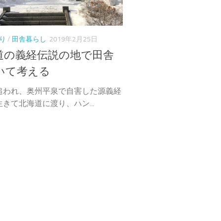
り
/
田舎暮らし
2019年2月25日
道の義経伝説の地で田舎
いて考える
追われ、奥州平泉で自害した源義経
きて北海道に渡り、ハン...