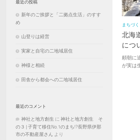
最近の投稿
新年のご挨拶と「二拠点生活」のすす
め
まちづく
北海
山登りは経営
につ
実家と自宅の二地域居住
頼朝に
神様と相続
が実は生
田舎から都会への二地域居住
最近のコメント
神社と地方創生
に
神社と地方創生 そ
の３ | 子育て移住No.1のまち!?長野県伊那
市の不動産屋さん
より