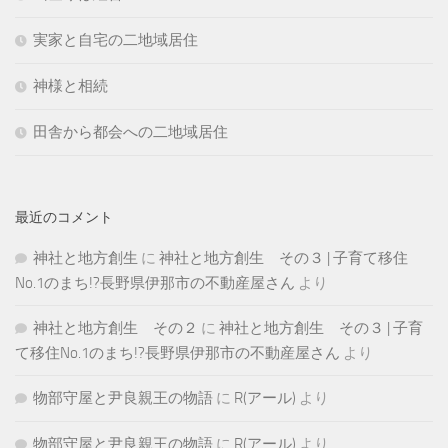
実家と自宅の二地域居住
神様と相続
田舎から都会への二地域居住
最近のコメント
神社と地方創生
に
神社と地方創生 その３ | 子育て移住
No.1のまち!?長野県伊那市の不動産屋さん
より
神社と地方創生 その２
に
神社と地方創生 その３ | 子育
て移住No.1のまち!?長野県伊那市の不動産屋さん
より
物部守屋と尹良親王の物語
に
R(アール)
より
物部守屋と尹良親王の物語
に
R(アール)
より