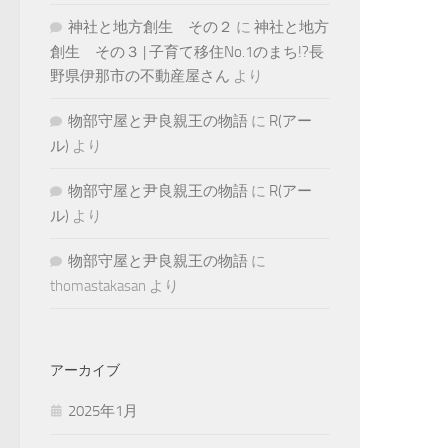
神社と地方創生 その２
に
神社と地方
創生 その３ | 子育て移住No.1のまち!?長
野県伊那市の不動産屋さん
より
物部守屋と尹良親王の物語
に
R(アー
ル)
より
物部守屋と尹良親王の物語
に
R(アー
ル)
より
物部守屋と尹良親王の物語
に
thomastakasan
より
アーカイブ
2025年1月