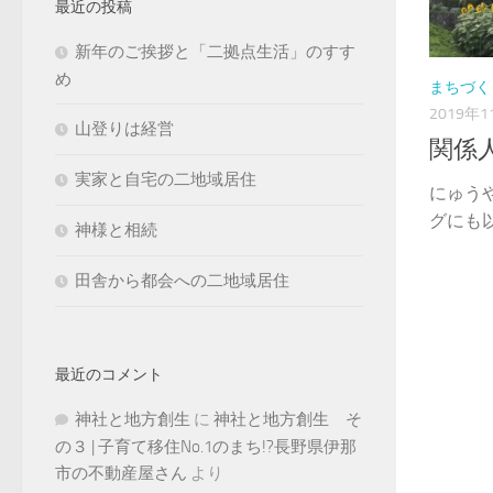
最近の投稿
新年のご挨拶と「二拠点生活」のすす
め
まちづく
2019年1
山登りは経営
関係
実家と自宅の二地域居住
にゅう
グにも以
神様と相続
田舎から都会への二地域居住
最近のコメント
神社と地方創生
に
神社と地方創生 そ
の３ | 子育て移住No.1のまち!?長野県伊那
市の不動産屋さん
より