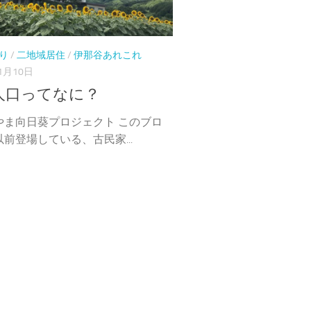
り
/
二地域居住
/
伊那谷あれこれ
1月10日
人口ってなに？
やま向日葵プロジェクト このブロ
前登場している、古民家...